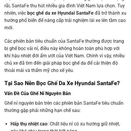
rãi, SantaFe thu hút nhiều gia đình Việt Nam lựa chọn. Tuy
nhiên, việc
bọc ghế da xe Hyundai SantaFe
đã trở thành xu
hướng phổ biến để nâng cấp trải nghiệm lái xe lên tầm cao
mới.
Các phiên bản tiêu chuẩn của SantaFe thường được trang
bị ghế bọc vải nỉ, điều này không hoàn toàn phù hợp với
khí hậu nhiệt đới ẩm ướt của Việt Nam. Chính vì vậy, nhiều
chủ xe đã tìm đến giải pháp bọc ghế da để cải thiện độ
thoải mái và thẩm mỹ cho xế yêu.
Tại Sao Nên Bọc Ghế Da Xe Hyundai SantaFe?
Vấn Đề Của Ghế Nỉ Nguyên Bản
Ghế nỉ nguyên bản trên các phiên bản SantaFe tiêu chuẩn
thường gặp phải những hạn chế sau:
Hấp thụ nhiệt cao
: Chất liệu nỉ có xu hướng giữ nhiệt,