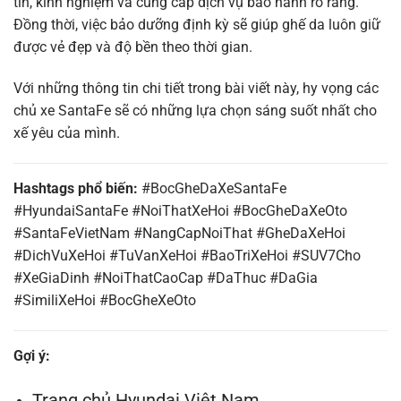
tín, kinh nghiệm và cung cấp dịch vụ bảo hành rõ ràng.
Đồng thời, việc bảo dưỡng định kỳ sẽ giúp ghế da luôn giữ
được vẻ đẹp và độ bền theo thời gian.
Với những thông tin chi tiết trong bài viết này, hy vọng các
chủ xe SantaFe sẽ có những lựa chọn sáng suốt nhất cho
xế yêu của mình.
Hashtags phổ biến:
#BocGheDaXeSantaFe
#HyundaiSantaFe #NoiThatXeHoi #BocGheDaXeOto
#SantaFeVietNam #NangCapNoiThat #GheDaXeHoi
#DichVuXeHoi #TuVanXeHoi #BaoTriXeHoi #SUV7Cho
#XeGiaDinh #NoiThatCaoCap #DaThuc #DaGia
#SimiliXeHoi #BocGheXeOto
Gợi ý:
Trang chủ Hyundai Việt Nam