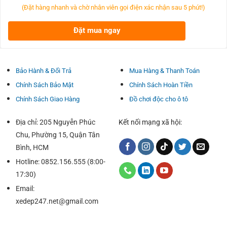
14.500.00
(Đặt hàng nhanh và chờ nhân viên gọi điện xác nhận sau 5 phút!)
Đặt mua ngay
Bảo Hành & Đổi Trả
Mua Hàng & Thanh Toán
Chính Sách Bảo Mật
Chính Sách Hoàn Tiền
Chính Sách Giao Hàng
Đồ chơi độc cho ô tô
Địa chỉ: 205 Nguyễn Phúc
Kết nối mạng xã hội:
Chu, Phường 15, Quận Tân
Bình, HCM
Hotline: 0852.156.555 (8:00-
17:30)
Email:
xedep247.net@gmail.com