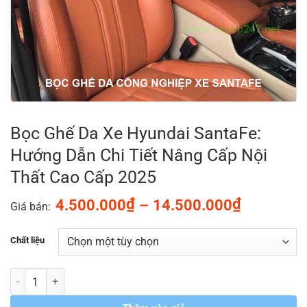
Bọc Ghế Da Xe Hyundai SantaFe:
Hướng Dẫn Chi Tiết Nâng Cấp Nội
Thất Cao Cấp 2025
Khoảng
₫
₫
4.500.000
–
14.500.000
Giá bán:
giá:
từ
Chất liệu
4.500.00
đến
Số lượng
14.500.0