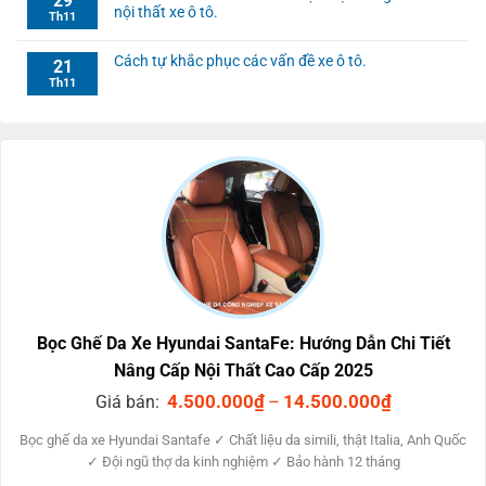
29
nội thất xe ô tô.
Th11
Cách tự khắc phục các vấn đề xe ô tô.
21
Th11
Bọc Ghế Da Xe Hyundai SantaFe: Hướng Dẫn Chi Tiết
Nâng Cấp Nội Thất Cao Cấp 2025
Khoảng
4.500.000
₫
–
14.500.000
₫
Giá bán:
giá:
từ
Bọc ghế da xe Hyundai Santafe ✓ Chất liệu da simili, thật Italia, Anh Quốc
4.500.000₫
✓ Đội ngũ thợ da kinh nghiệm ✓ Bảo hành 12 tháng
đến