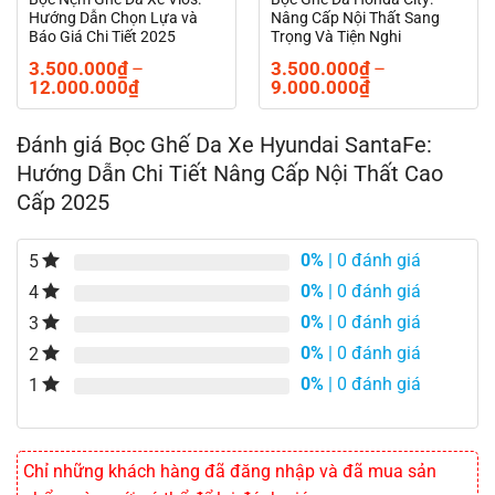
Hướng Dẫn Chọn Lựa và
Nâng Cấp Nội Thất Sang
Báo Giá Chi Tiết 2025
Trọng Và Tiện Nghi
3.500.000
₫
–
3.500.000
₫
–
Khoảng
Khoảng
12.000.000
₫
9.000.000
₫
giá:
giá:
từ
từ
3.500.000₫
3.500.000₫
Đánh giá Bọc Ghế Da Xe Hyundai SantaFe:
đến
đến
Hướng Dẫn Chi Tiết Nâng Cấp Nội Thất Cao
₫
12.000.000₫
9.000.000₫
Cấp 2025
0%
| 0 đánh giá
5
0%
| 0 đánh giá
4
0%
| 0 đánh giá
3
0%
| 0 đánh giá
2
0%
| 0 đánh giá
1
Chỉ những khách hàng đã đăng nhập và đã mua sản