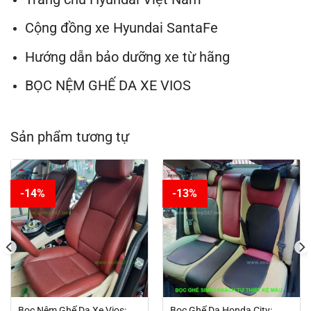
Cộng đồng xe Hyundai SantaFe
Hướng dẫn bảo dưỡng xe từ hãng
BỌC NỆM GHẾ DA XE VIOS
Sản phẩm tương tự
-14%
-13%
Bọc Nệm Ghế Da Xe Vios:
Bọc Ghế Da Honda City: