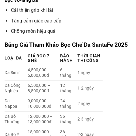
Bọc Vo-lăng Da
Cải thiện grip khi lái
Tăng cảm giác cao cấp
Chống mòn hiệu quả
Bảng Giá Tham Khảo Bọc Ghế Da SantaFe 2025
GIÁ BỌC 7
BẢO
THỜI GIAN
LOẠI DA
GHẾ
HÀNH
THI CÔNG
4,500,000 –
6
Da Simili
1 ngày
5,000,000đ
tháng
Da Công
6,500,000 –
12
1-2 ngày
Nghiệp
8,500,000đ
tháng
Da
9,000,000 –
24
2 ngày
Nappa
10,000,000đ
tháng
Da Bò
12,000,000 –
36
2-3 ngày
Thường
13,000,000đ
tháng
15,000,000 –
36
Da Bò Ý
2-3 ngày