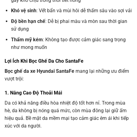
gây khó chịu trong thời tiết nóng
Khó vệ sinh
: Vết bẩn và mùi hôi dễ thấm sâu vào sợi vải
Độ bền hạn chế
: Dễ bị phai màu và mòn sau thời gian
sử dụng
Thẩm mỹ kém
: Không tạo được cảm giác sang trọng
như mong muốn
Lợi Ích Khi Bọc Ghế Da Cho SantaFe
Bọc ghế da xe Hyundai SantaFe
mang lại những ưu điểm
vượt trội:
1. Nâng Cao Độ Thoải Mái
Da có khả năng điều hòa nhiệt độ tốt hơn nỉ. Trong mùa
hè, da không bị nóng quá mức, còn mùa đông lại giữ ấm
hiệu quả. Bề mặt da mềm mại tạo cảm giác êm ái khi tiếp
xúc với da người.