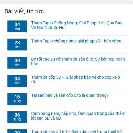
Bài viết, tin tức
Thảm Taplo Chống Nóng: Giải Pháp Hiệu Quả Bảo
04
Vệ Nội Thất Xe Hơi
Th8
Thảm Taplo chống nóng: giải pháp số 1 bảo vệ xe.
23
Th1
Bộ rối cao su với thảm lót sàn ô tô: Sự kết hợp hoàn
09
hảo.
Th1
Thảm lót cốp 5D – Giải pháp bảo vệ cho cốp xe ô
04
tô.
Th1
Tại sao bảo vệ sàn cốp ô tô là quan trọng?
16
Th12
Cẩm nang nâng cấp ô tô, tầm quan trọng của thảm
06
lót sàn 5D và 6D.
Th12
Thảm lót sàn 5D 6D – Điểm đặc biệt trong thiết kế