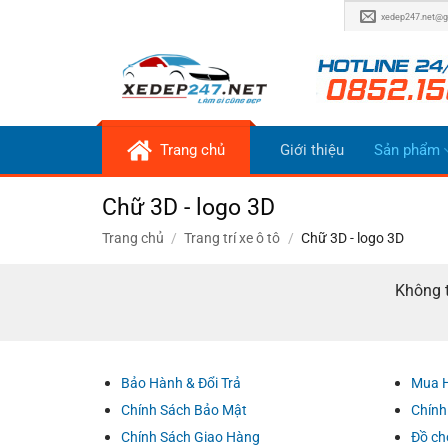
Bỏ
xedep247.net@g
qua
nội
dung
Trang chủ
Giới thiệu
Sản phẩm
Chữ 3D - logo 3D
Trang chủ
/
Trang trí xe ô tô
/
Chữ 3D - logo 3D
Không t
Bảo Hành & Đổi Trả
Mua 
Chính Sách Bảo Mật
Chính
Chính Sách Giao Hàng
Đồ ch