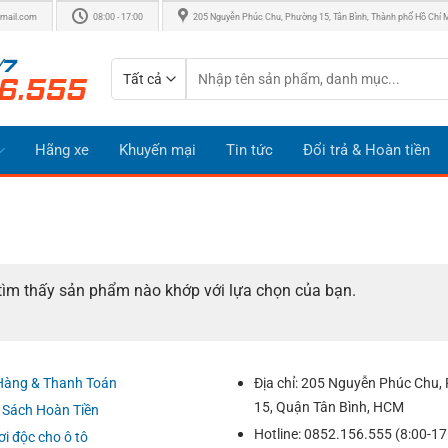
mail.com
08:00 - 17:00
205 Nguyễn Phúc Chu, Phường 15, Tân Bình, Thành phố Hồ Chí 
Tìm
kiếm:
Hãng xe
Khuyến mại
Tin tức
Đổi trả & Hoàn tiền
ìm thấy sản phẩm nào khớp với lựa chọn của bạn.
Hàng & Thanh Toán
Địa chỉ: 205 Nguyễn Phúc Chu
15, Quận Tân Bình, HCM
 Sách Hoàn Tiền
Hotline: 0852.156.555 (8:00-17
ơi độc cho ô tô