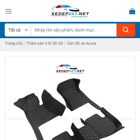
Bỏ
qua
nội
dung
Tìm
kiếm:
/
/
Trang chủ
Thảm sàn ô tô 5D 6D
Sàn 5D xe Acura