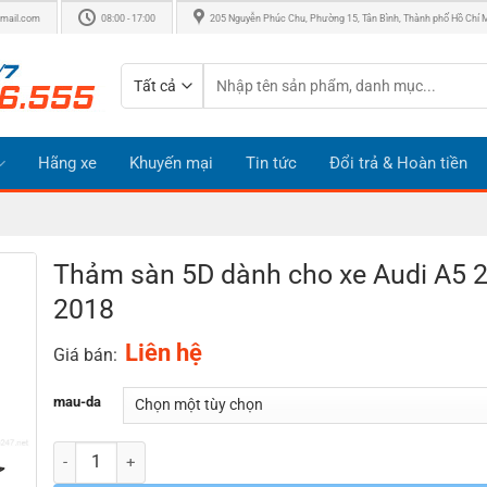
mail.com
08:00 - 17:00
205 Nguyễn Phúc Chu, Phường 15, Tân Bình, Thành phố Hồ Chí 
Tìm
kiếm:
Hãng xe
Khuyến mại
Tin tức
Đổi trả & Hoàn tiền
Thảm sàn 5D dành cho xe Audi A5 
2018
Liên hệ
Giá bán:
mau-da
Số lượng