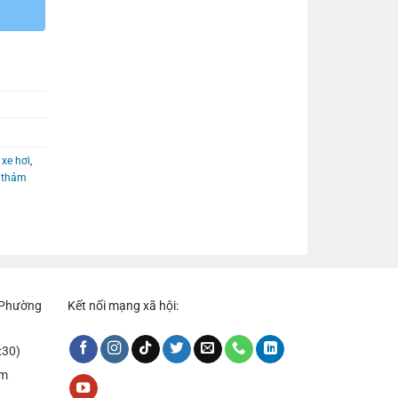
 xe hơi
,
,
thảm
, Phường
Kết nối mạng xã hội:
:30)
om