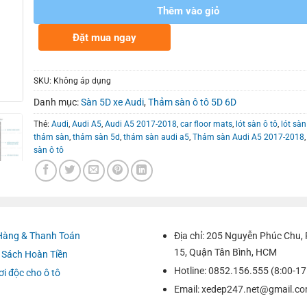
Thêm vào giỏ
Đặt mua ngay
SKU:
Không áp dụng
Danh mục:
Sàn 5D xe Audi
,
Thảm sàn ô tô 5D 6D
Thẻ:
Audi
,
Audi A5
,
Audi A5 2017-2018
,
car floor mats
,
lót sàn ô tô
,
lót sàn
thảm sàn
,
thảm sàn 5d
,
thảm sàn audi a5
,
Thảm sàn Audi A5 2017-2018
sàn ô tô
Hàng & Thanh Toán
Địa chỉ: 205 Nguyễn Phúc Chu
15, Quận Tân Bình, HCM
 Sách Hoàn Tiền
Hotline: 0852.156.555 (8:00-17
ơi độc cho ô tô
Email:
xedep247.net@gmail.c