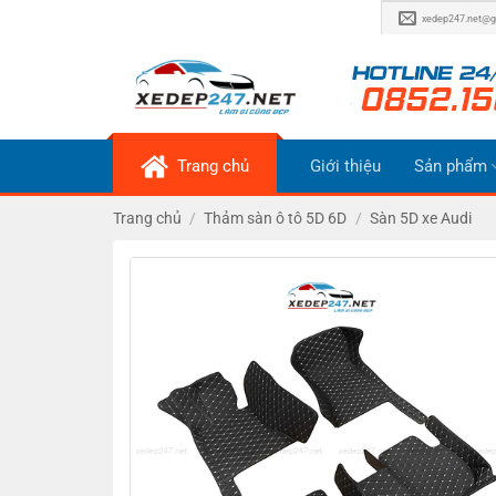
Bỏ
xedep247.net@g
qua
nội
dung
Trang chủ
Giới thiệu
Sản phẩm
Trang chủ
/
Thảm sàn ô tô 5D 6D
/
Sàn 5D xe Audi