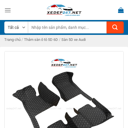
Bỏ
qua
nội
dung
Tìm
kiếm:
/
/
Trang chủ
Thảm sàn ô tô 5D 6D
Sàn 5D xe Audi