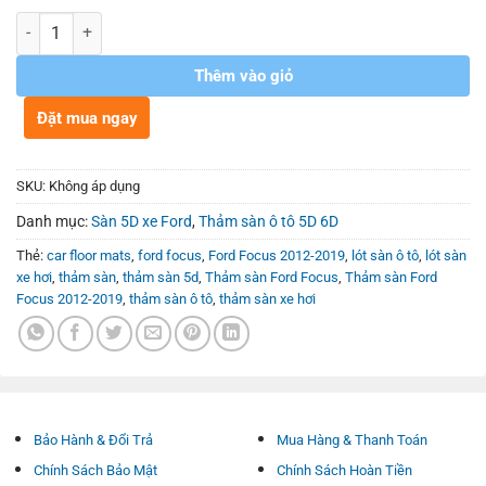
Số lượng
Thêm vào giỏ
Đặt mua ngay
SKU:
Không áp dụng
Danh mục:
Sàn 5D xe Ford
,
Thảm sàn ô tô 5D 6D
Thẻ:
car floor mats
,
ford focus
,
Ford Focus 2012-2019
,
lót sàn ô tô
,
lót sàn
xe hơi
,
thảm sàn
,
thảm sàn 5d
,
Thảm sàn Ford Focus
,
Thảm sàn Ford
Focus 2012-2019
,
thảm sàn ô tô
,
thảm sàn xe hơi
Bảo Hành & Đổi Trả
Mua Hàng & Thanh Toán
Chính Sách Bảo Mật
Chính Sách Hoàn Tiền