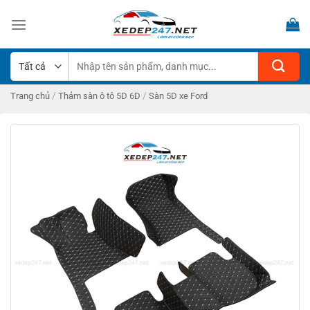
Bỏ
qua
nội
dung
Tìm
kiếm:
/
/
Trang chủ
Thảm sàn ô tô 5D 6D
Sàn 5D xe Ford