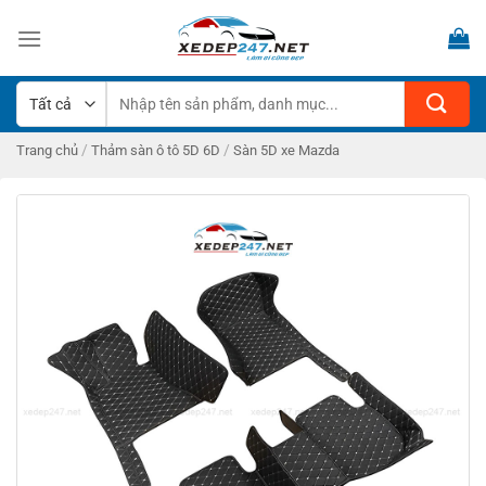
Bỏ
qua
nội
dung
Tìm
kiếm:
/
/
Trang chủ
Thảm sàn ô tô 5D 6D
Sàn 5D xe Mazda