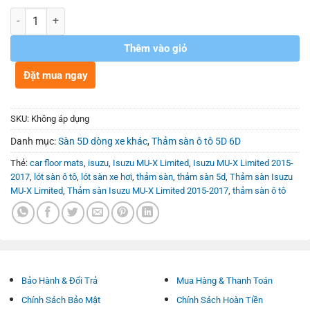
Số lượng
Thêm vào giỏ
Đặt mua ngay
SKU:
Không áp dụng
Danh mục:
Sàn 5D dòng xe khác
,
Thảm sàn ô tô 5D 6D
Thẻ:
car floor mats
,
isuzu
,
Isuzu MU-X Limited
,
Isuzu MU-X Limited 2015-
2017
,
lót sàn ô tô
,
lót sàn xe hơi
,
thảm sàn
,
thảm sàn 5d
,
Thảm sàn Isuzu
MU-X Limited
,
Thảm sàn Isuzu MU-X Limited 2015-2017
,
thảm sàn ô tô
Bảo Hành & Đổi Trả
Mua Hàng & Thanh Toán
Chính Sách Bảo Mật
Chính Sách Hoàn Tiền