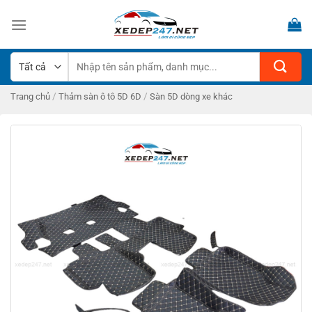
Bỏ
qua
nội
dung
Tìm
kiếm:
/
/
Trang chủ
Thảm sàn ô tô 5D 6D
Sàn 5D dòng xe khác