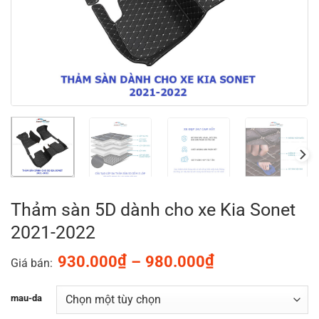
Thảm sàn 5D dành cho xe Kia Sonet
2021-2022
Khoảng
₫
₫
930.000
–
980.000
Giá bán:
giá:
từ
mau-da
930.000₫