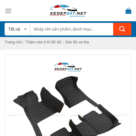
Bỏ
qua
nội
dung
Tìm
kiếm:
/
/
Trang chủ
Thảm sàn ô tô 5D 6D
Sàn 5D xe Kia