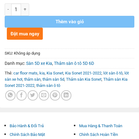
đến
Số lượng
980.000₫
Thêm vào giỏ
Đặt mua ngay
SKU:
Không áp dụng
Danh mục:
Sàn 5D xe Kia
,
Thảm sàn ô tô 5D 6D
Thẻ:
car floor mats
,
kia
,
Kia Sonet
,
Kia Sonet 2021-2022
,
lót sàn ô tô
,
lót
sàn xe hơi
,
thảm sàn
,
thảm sàn 5d
,
Thảm sàn Kia Sonet
,
Thảm sàn Kia
Sonet 2021-2022
,
thảm sàn ô tô
Bảo Hành & Đổi Trả
Mua Hàng & Thanh Toán
Chính Sách Bảo Mật
Chính Sách Hoàn Tiền