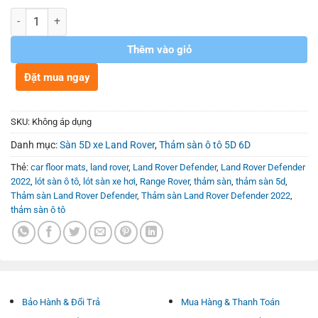
Số lượng
Thêm vào giỏ
Đặt mua ngay
SKU:
Không áp dụng
Danh mục:
Sàn 5D xe Land Rover
,
Thảm sàn ô tô 5D 6D
Thẻ:
car floor mats
,
land rover
,
Land Rover Defender
,
Land Rover Defender
2022
,
lót sàn ô tô
,
lót sàn xe hơi
,
Range Rover
,
thảm sàn
,
thảm sàn 5d
,
Thảm sàn Land Rover Defender
,
Thảm sàn Land Rover Defender 2022
,
thảm sàn ô tô
Bảo Hành & Đổi Trả
Mua Hàng & Thanh Toán