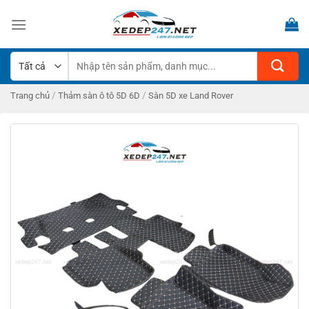
Bỏ
qua
nội
dung
Tìm
kiếm:
/
/
Trang chủ
Thảm sàn ô tô 5D 6D
Sàn 5D xe Land Rover