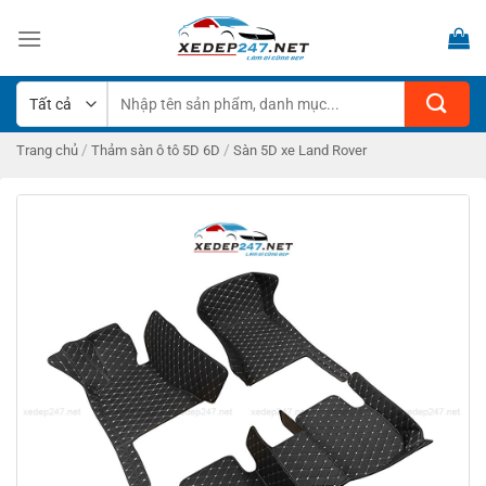
Bỏ
qua
nội
dung
Tìm
kiếm:
/
/
Trang chủ
Thảm sàn ô tô 5D 6D
Sàn 5D xe Land Rover