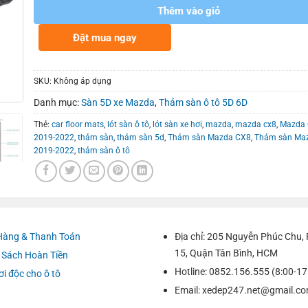
Thêm vào giỏ
Đặt mua ngay
SKU:
Không áp dụng
Danh mục:
Sàn 5D xe Mazda
,
Thảm sàn ô tô 5D 6D
Thẻ:
car floor mats
,
lót sàn ô tô
,
lót sàn xe hơi
,
mazda
,
mazda cx8
,
Mazda
2019-2022
,
thảm sàn
,
thảm sàn 5d
,
Thảm sàn Mazda CX8
,
Thảm sàn Ma
2019-2022
,
thảm sàn ô tô
Hàng & Thanh Toán
Địa chỉ: 205 Nguyễn Phúc Chu
15, Quận Tân Bình, HCM
 Sách Hoàn Tiền
Hotline: 0852.156.555 (8:00-17
ơi độc cho ô tô
Email:
xedep247.net@gmail.c