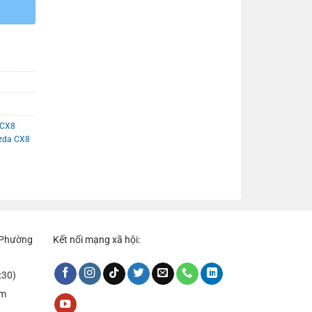
 CX8
zda CX8
, Phường
Kết nối mạng xã hội:
:30)
om