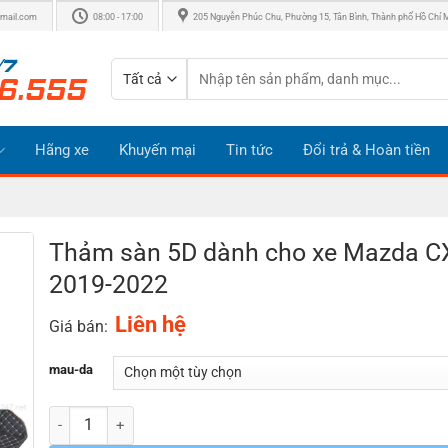
mail.com
08:00 - 17:00
205 Nguyễn Phúc Chu, Phường 15, Tân Bình, Thành phố Hồ Chí 
Tìm
kiếm:
Hãng xe
Khuyến mại
Tin tức
Đổi trả & Hoàn tiền
Thảm sàn 5D dành cho xe Mazda C
2019-2022
Liên hệ
Giá bán:
mau-da
Số lượng