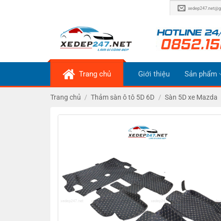
Bỏ
xedep247.net@g
qua
nội
dung
Trang chủ
Giới thiệu
Sản phẩm
Trang chủ
/
Thảm sàn ô tô 5D 6D
/
Sàn 5D xe Mazda