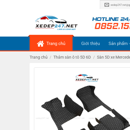
Bỏ
xedep247.net@g
qua
nội
dung
Trang chủ
Giới thiệu
Sản phẩm
Trang chủ
/
Thảm sàn ô tô 5D 6D
/
Sàn 5D xe Merced