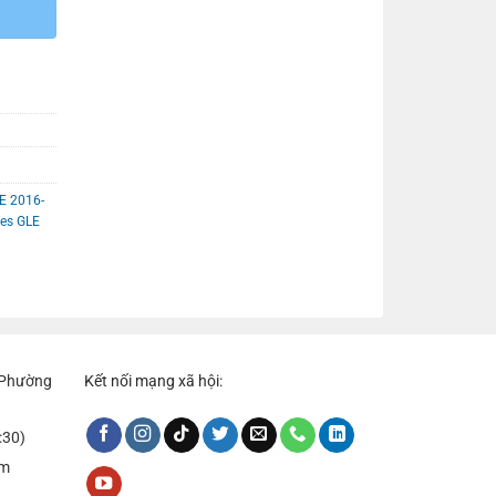
E 2016-
es GLE
, Phường
Kết nối mạng xã hội:
:30)
om