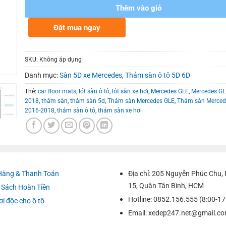
Thêm vào giỏ
Đặt mua ngay
SKU:
Không áp dụng
Danh mục:
Sàn 5D xe Mercedes
,
Thảm sàn ô tô 5D 6D
Thẻ:
car floor mats
,
lót sàn ô tô
,
lót sàn xe hơi
,
Mercedes GLE
,
Mercedes GL
2018
,
thảm sàn
,
thảm sàn 5d
,
Thảm sàn Mercedes GLE
,
Thảm sàn Merced
2016-2018
,
thảm sàn ô tô
,
thảm sàn xe hơi
Hàng & Thanh Toán
Địa chỉ: 205 Nguyễn Phúc Chu
15, Quận Tân Bình, HCM
 Sách Hoàn Tiền
Hotline: 0852.156.555 (8:00-17
ơi độc cho ô tô
Email:
xedep247.net@gmail.c