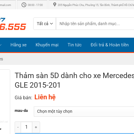
mail.com
08:00 - 17:00
205 Nguyễn Phúc Chu, Phường 15, Tân Bình, Thành phố Hồ Chí 
Tìm
kiếm:
Hãng xe
Khuyến mại
Tin tức
Đổi trả & Hoàn tiền
es
Thảm sàn 5D dành cho xe Mercede
GLE 2015-201
Liên hệ
Giá bán:
mau-da
Số lượng