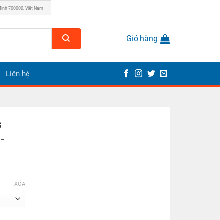
Minh 700000, Việt Nam
Giỏ hàng
Liên hệ
s
-
XÓA