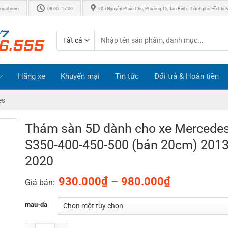
mail.com
08:00 - 17:00
205 Nguyễn Phúc Chu, Phường 15, Tân Bình, Thành phố Hồ Chí 
Tìm
kiếm:
Hãng xe
Khuyến mại
Tin tức
Đổi trả & Hoàn tiền
es
Thảm sàn 5D dành cho xe Mercede
S350-400-450-500 (bản 20cm) 2013
2020
Khoảng
₫
₫
930.000
–
980.000
Giá bán:
giá:
từ
mau-da
930.000₫
đến