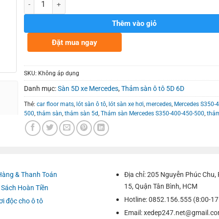
Số lượng
980.000₫
Thêm vào giỏ
Đặt mua ngay
SKU:
Không áp dụng
Danh mục:
Sàn 5D xe Mercedes
,
Thảm sàn ô tô 5D 6D
Thẻ:
car floor mats
,
lót sàn ô tô
,
lót sàn xe hơi
,
mercedes
,
Mercedes S350-4
500
,
thảm sàn
,
thảm sàn 5d
,
Thảm sàn Mercedes S350-400-450-500
,
thảm
Hàng & Thanh Toán
Địa chỉ: 205 Nguyễn Phúc Chu
15, Quận Tân Bình, HCM
 Sách Hoàn Tiền
Hotline: 0852.156.555 (8:00-17
ơi độc cho ô tô
Email:
xedep247.net@gmail.c