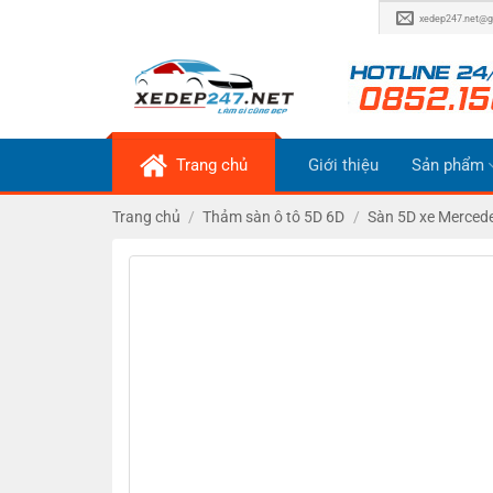
Bỏ
xedep247.net@g
qua
nội
dung
Trang chủ
Giới thiệu
Sản phẩm
Trang chủ
/
Thảm sàn ô tô 5D 6D
/
Sàn 5D xe Merced