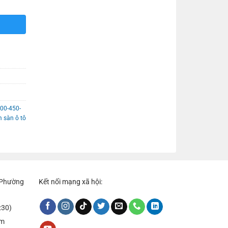
00-450-
 sàn ô tô
, Phường
Kết nối mạng xã hội:
:30)
om