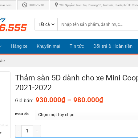
mail.com
08:00 - 17:00
205 Nguyễn Phúc Chu, Phường 15, Tân Bình, Thành phố Hồ Chí 
Tìm
kiếm:
Hãng xe
Khuyến mại
Tin tức
Đổi trả & Hoàn tiền
hác
Thảm sàn 5D dành cho xe Mini Coo
2021-2022
Khoảng
₫
₫
930.000
–
980.000
Giá bán:
giá:
từ
mau-da
930.000₫
đến
Số lượng
980.000₫