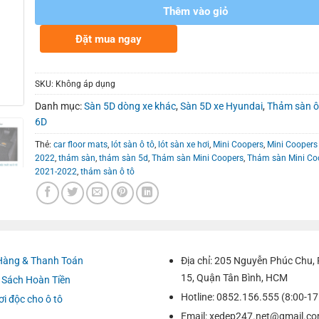
Thêm vào giỏ
Đặt mua ngay
SKU:
Không áp dụng
Danh mục:
Sàn 5D dòng xe khác
,
Sàn 5D xe Hyundai
,
Thảm sàn ô
6D
Thẻ:
car floor mats
,
lót sàn ô tô
,
lót sàn xe hơi
,
Mini Coopers
,
Mini Coopers
2022
,
thảm sàn
,
thảm sàn 5d
,
Thảm sàn Mini Coopers
,
Thảm sàn Mini Co
2021-2022
,
thảm sàn ô tô
Hàng & Thanh Toán
Địa chỉ: 205 Nguyễn Phúc Chu
15, Quận Tân Bình, HCM
 Sách Hoàn Tiền
Hotline: 0852.156.555 (8:00-17
ơi độc cho ô tô
Email:
xedep247.net@gmail.c