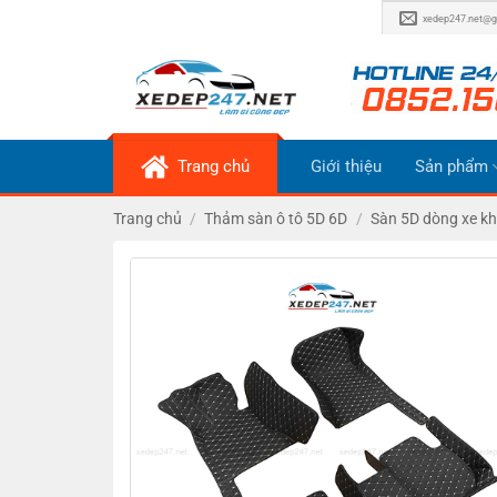
Bỏ
xedep247.net@g
qua
nội
dung
Trang chủ
Giới thiệu
Sản phẩm
Trang chủ
/
Thảm sàn ô tô 5D 6D
/
Sàn 5D dòng xe k