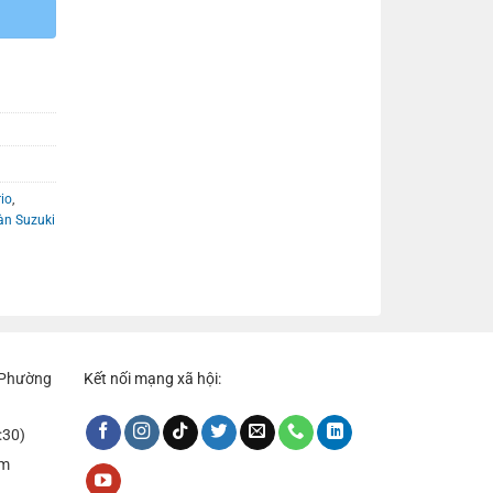
rio
,
n Suzuki
, Phường
Kết nối mạng xã hội:
:30)
om