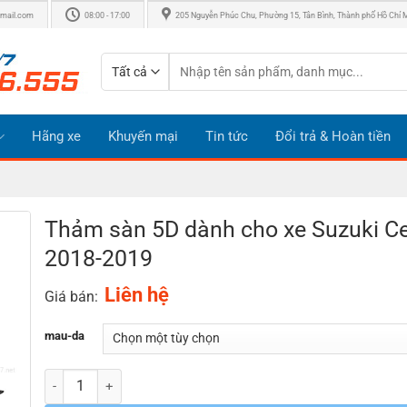
mail.com
08:00 - 17:00
205 Nguyễn Phúc Chu, Phường 15, Tân Bình, Thành phố Hồ Chí 
Tìm
kiếm:
Hãng xe
Khuyến mại
Tin tức
Đổi trả & Hoàn tiền
Thảm sàn 5D dành cho xe Suzuki Ce
2018-2019
Liên hệ
Giá bán:
mau-da
Số lượng