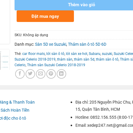
Thêm vào giỏ
Đặt mua ngay
SKU:
Không áp dụng
Danh mục:
Sàn 5D xe Suzuki
,
Thảm sàn ô tô 5D 6D
Thẻ:
car floor mats
,
lót sàn ô tô
,
lót sàn xe hơi
,
Subaru
,
suzuki
,
Suzuki Cele
Suzuki Celerio 2018-2019
,
thảm sàn
,
thảm sàn 5d
,
thảm sàn ô tô
,
Thảm sà
Celerio
,
Thảm sàn Suzuki Celerio 2018-2019
Hàng & Thanh Toán
Địa chỉ: 205 Nguyễn Phúc Chu
15, Quận Tân Bình, HCM
 Sách Hoàn Tiền
Hotline: 0852.156.555 (8:00-17
ơi độc cho ô tô
Email:
xedep247.net@gmail.c