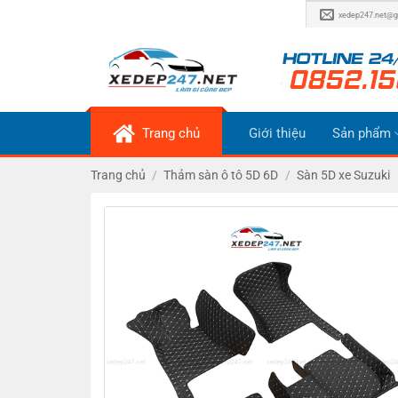
Bỏ
xedep247.net@g
qua
nội
dung
Trang chủ
Giới thiệu
Sản phẩm
Trang chủ
/
Thảm sàn ô tô 5D 6D
/
Sàn 5D xe Suzuki