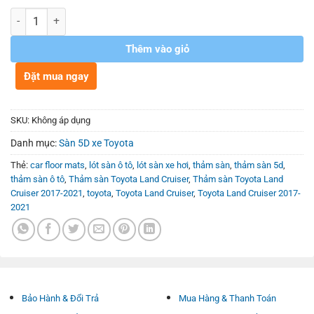
Số lượng
Thêm vào giỏ
Đặt mua ngay
SKU:
Không áp dụng
Danh mục:
Sàn 5D xe Toyota
Thẻ:
car floor mats
,
lót sàn ô tô
,
lót sàn xe hơi
,
thảm sàn
,
thảm sàn 5d
,
thảm sàn ô tô
,
Thảm sàn Toyota Land Cruiser
,
Thảm sàn Toyota Land
Cruiser 2017-2021
,
toyota
,
Toyota Land Cruiser
,
Toyota Land Cruiser 2017-
2021
Bảo Hành & Đổi Trả
Mua Hàng & Thanh Toán