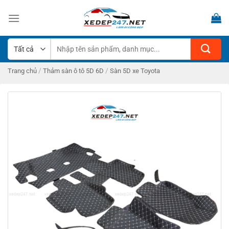
Bỏ
qua
nội
dung
Tìm
kiếm:
/
/
Trang chủ
Thảm sàn ô tô 5D 6D
Sàn 5D xe Toyota