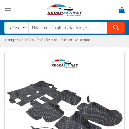
Bỏ
qua
nội
dung
Tìm
kiếm:
/
/
Trang chủ
Thảm sàn ô tô 5D 6D
Sàn 5D xe Toyota