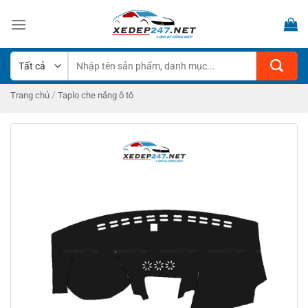
Bỏ
qua
nội
dung
Tìm
kiếm:
/
Trang chủ
Taplo che nắng ô tô