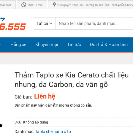
mail.com
08:00 - 17:00
205 Nguyễn Phúc Chu, Phường 15, Tân Bình, Thành phố Hồ Chí 
Tìm
kiếm:
Hãng xe
Khuyến mại
Tin tức
Đổi trả & Hoàn tiền
Thảm Taplo xe Kia Cerato chất liệu
nhung, da Carbon, da vân gỗ
Liên hệ
Giá bán:
Sản phẩm này hiện đã hết hàng và không có sẵn.
SKU:
Không áp dụng
Danh mục:
Taplo che nắng ô tô