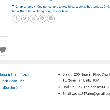
Thẻ:
taplo
,
taplo chống nóng
,
taplo toyota hilux
,
taplo xe hơi
,
taplo xe ô tô
taplo
,
thảm taplo chống nóng
,
toyota hilux
Hàng & Thanh Toán
Địa chỉ: 205 Nguyễn Phúc Chu
15, Quận Tân Bình, HCM
 Sách Hoàn Tiền
Hotline: 0852.156.555 (8:00-17
ơi độc cho ô tô
Email:
xedep247.net@gmail.c