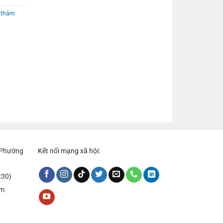
,
thảm
, Phường
Kết nối mạng xã hội:
:30)
om