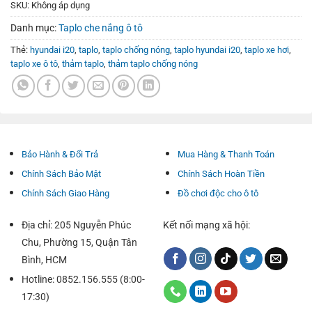
SKU:
Không áp dụng
Danh mục:
Taplo che nắng ô tô
Thẻ:
hyundai i20
,
taplo
,
taplo chống nóng
,
taplo hyundai i20
,
taplo xe hơi
,
taplo xe ô tô
,
thảm taplo
,
thảm taplo chống nóng
Bảo Hành & Đổi Trả
Mua Hàng & Thanh Toán
Chính Sách Bảo Mật
Chính Sách Hoàn Tiền
Chính Sách Giao Hàng
Đồ chơi độc cho ô tô
Địa chỉ: 205 Nguyễn Phúc
Kết nối mạng xã hội:
Chu, Phường 15, Quận Tân
Bình, HCM
Hotline: 0852.156.555 (8:00-
17:30)