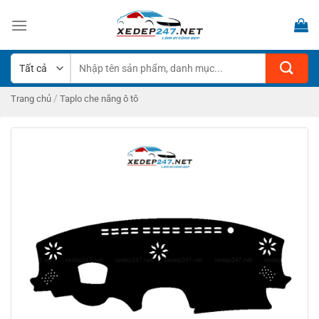
Bỏ
qua
nội
dung
Tìm
kiếm:
/
Trang chủ
Taplo che nắng ô tô