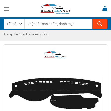
Bỏ
qua
nội
dung
Tìm
kiếm:
/
Trang chủ
Taplo che nắng ô tô