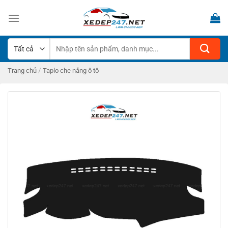
Bỏ
qua
nội
dung
Tìm
kiếm:
/
Trang chủ
Taplo che nắng ô tô