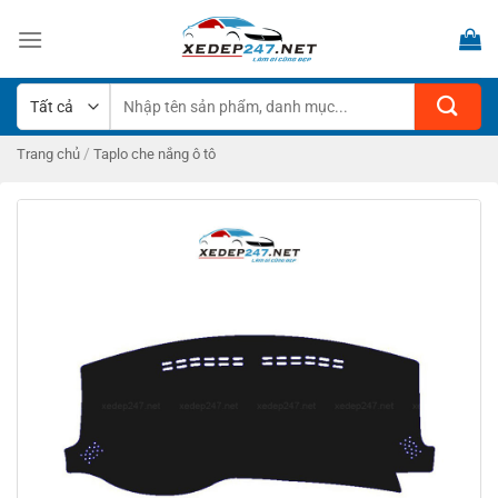
Bỏ
qua
nội
dung
Tìm
kiếm:
/
Trang chủ
Taplo che nắng ô tô