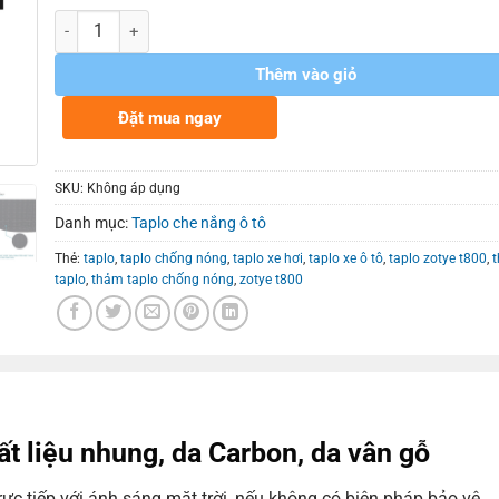
Số lượng
Thêm vào giỏ
Đặt mua ngay
SKU:
Không áp dụng
Danh mục:
Taplo che nắng ô tô
Thẻ:
taplo
,
taplo chống nóng
,
taplo xe hơi
,
taplo xe ô tô
,
taplo zotye t800
,
taplo
,
thảm taplo chống nóng
,
zotye t800
t liệu nhung, da Carbon, da vân gỗ
trực tiếp với ánh sáng mặt trời, nếu không có biện pháp bảo vệ