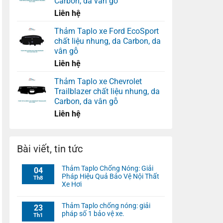
Carbon, da vân gỗ
Liên hệ
Thảm Taplo xe Ford EcoSport
chất liệu nhung, da Carbon, da
vân gỗ
Liên hệ
Thảm Taplo xe Chevrolet
Trailblazer chất liệu nhung, da
Carbon, da vân gỗ
Liên hệ
Bài viết, tin tức
Thảm Taplo Chống Nóng: Giải
04
Pháp Hiệu Quả Bảo Vệ Nội Thất
Th8
Xe Hơi
Thảm Taplo chống nóng: giải
23
pháp số 1 bảo vệ xe.
Th1