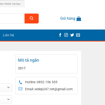
Minh 700000, Việt Nam
Giỏ hàng
Liên hệ
Mô tả ngắn
2017
Hotline: 0852.156.555
Email:
xedep247.net@gmail.com