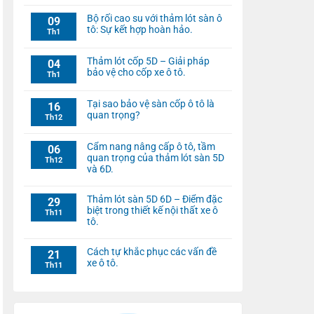
Bộ rối cao su với thảm lót sàn ô
09
tô: Sự kết hợp hoàn hảo.
Th1
Thảm lót cốp 5D – Giải pháp
04
bảo vệ cho cốp xe ô tô.
Th1
Tại sao bảo vệ sàn cốp ô tô là
16
quan trọng?
Th12
Cẩm nang nâng cấp ô tô, tầm
06
quan trọng của thảm lót sàn 5D
Th12
và 6D.
Thảm lót sàn 5D 6D – Điểm đặc
29
biệt trong thiết kế nội thất xe ô
Th11
tô.
Cách tự khắc phục các vấn đề
21
xe ô tô.
Th11