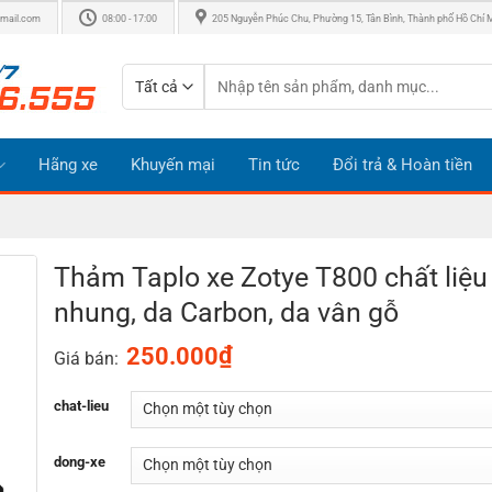
mail.com
08:00 - 17:00
205 Nguyễn Phúc Chu, Phường 15, Tân Bình, Thành phố Hồ Chí 
Tìm
kiếm:
Hãng xe
Khuyến mại
Tin tức
Đổi trả & Hoàn tiền
Thảm Taplo xe Zotye T800 chất liệu
nhung, da Carbon, da vân gỗ
₫
250.000
Giá bán:
chat-lieu
dong-xe