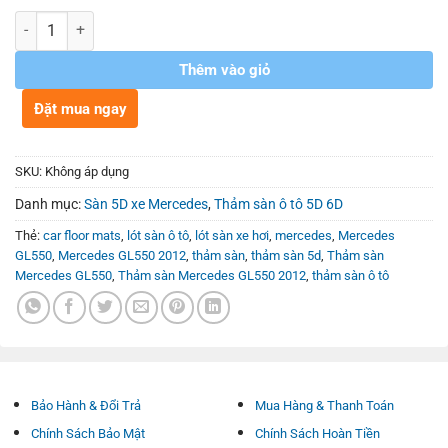
Số lượng
Thêm vào giỏ
Đặt mua ngay
SKU:
Không áp dụng
Danh mục:
Sàn 5D xe Mercedes
,
Thảm sàn ô tô 5D 6D
Thẻ:
car floor mats
,
lót sàn ô tô
,
lót sàn xe hơi
,
mercedes
,
Mercedes
GL550
,
Mercedes GL550 2012
,
thảm sàn
,
thảm sàn 5d
,
Thảm sàn
Mercedes GL550
,
Thảm sàn Mercedes GL550 2012
,
thảm sàn ô tô
Bảo Hành & Đổi Trả
Mua Hàng & Thanh Toán
Chính Sách Bảo Mật
Chính Sách Hoàn Tiền