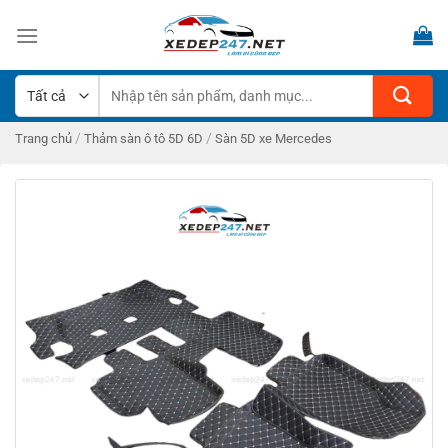
Bỏ
qua
nội
dung
Tìm
kiếm:
/
/
Trang chủ
Thảm sàn ô tô 5D 6D
Sàn 5D xe Mercedes