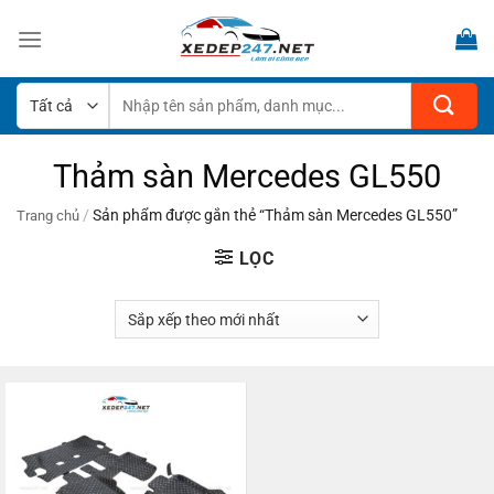
Bỏ
qua
nội
dung
Tìm
kiếm:
Thảm sàn Mercedes GL550
/
Sản phẩm được gắn thẻ “Thảm sàn Mercedes GL550”
Trang chủ
LỌC