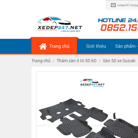
Bỏ
xedep247.net@g
qua
nội
dung
Trang chủ
Giới thiệu
Sản phẩm
Trang chủ
/
Thảm sàn ô tô 5D 6D
/
Sàn 5D xe Suzuki