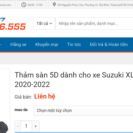
mail.com
08:00 - 17:00
205 Nguyễn Phúc Chu, Phường 15, Tân Bình, Thành phố Hồ Chí 
Tìm
kiếm:
Hãng xe
Khuyến mại
Tin tức
Đổi trả & Hoàn tiền
Thảm sàn 5D dành cho xe Suzuki X
2020-2022
Liên hệ
Giá bán:
mau-da
Số lượng