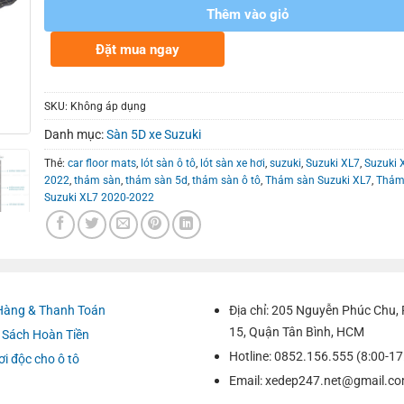
Thêm vào giỏ
Đặt mua ngay
SKU:
Không áp dụng
Danh mục:
Sàn 5D xe Suzuki
Thẻ:
car floor mats
,
lót sàn ô tô
,
lót sàn xe hơi
,
suzuki
,
Suzuki XL7
,
Suzuki 
2022
,
thảm sàn
,
thảm sàn 5d
,
thảm sàn ô tô
,
Thảm sàn Suzuki XL7
,
Thảm
Suzuki XL7 2020-2022
Hàng & Thanh Toán
Địa chỉ: 205 Nguyễn Phúc Chu
15, Quận Tân Bình, HCM
 Sách Hoàn Tiền
Hotline: 0852.156.555 (8:00-17
ơi độc cho ô tô
Email:
xedep247.net@gmail.c