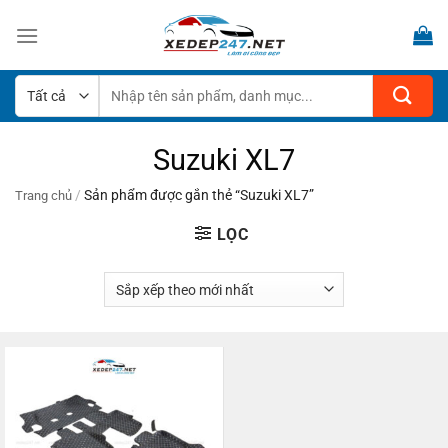
Bỏ
qua
nội
dung
Tìm
kiếm:
Suzuki XL7
/
Sản phẩm được gắn thẻ “Suzuki XL7”
Trang chủ
LỌC