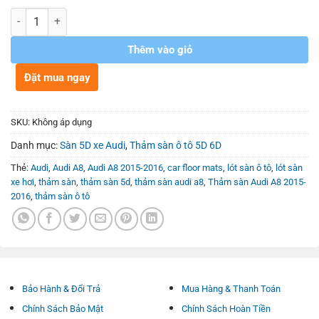
Số lượng
Thêm vào giỏ
Đặt mua ngay
SKU:
Không áp dụng
Danh mục:
Sàn 5D xe Audi
,
Thảm sàn ô tô 5D 6D
Thẻ:
Audi
,
Audi A8
,
Audi A8 2015-2016
,
car floor mats
,
lót sàn ô tô
,
lót sàn
xe hơi
,
thảm sàn
,
thảm sàn 5d
,
thảm sàn audi a8
,
Thảm sàn Audi A8 2015-
2016
,
thảm sàn ô tô
Bảo Hành & Đổi Trả
Mua Hàng & Thanh Toán
Chính Sách Bảo Mật
Chính Sách Hoàn Tiền