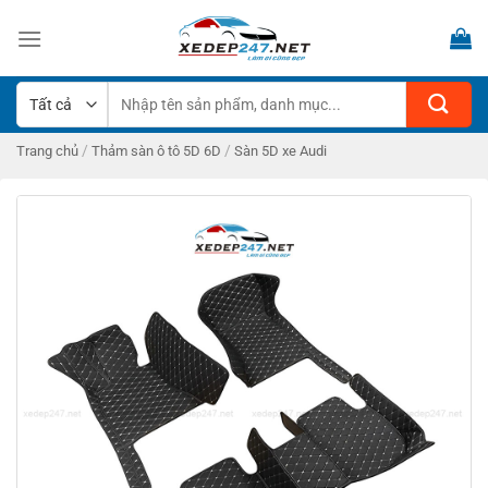
Bỏ
qua
nội
dung
Tìm
kiếm:
/
/
Trang chủ
Thảm sàn ô tô 5D 6D
Sàn 5D xe Audi