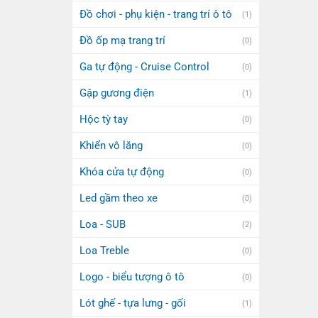
Đồ chơi - phụ kiện - trang trí ô tô
(1)
Đồ ốp mạ trang trí
(0)
Ga tự động - Cruise Control
(0)
Gập gương điện
(1)
Hộc tỳ tay
(0)
Khiển vô lăng
(0)
Khóa cửa tự động
(0)
Led gầm theo xe
(0)
Loa - SUB
(2)
Loa Treble
(0)
Logo - biểu tượng ô tô
(0)
Lót ghế - tựa lưng - gối
(1)