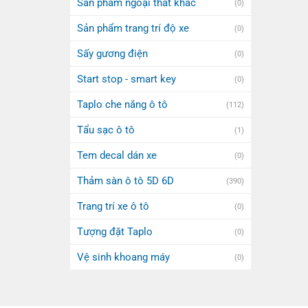
Sản phẩm ngoại thất khác
(0)
Sản phẩm trang trí độ xe
(0)
Sấy gương điện
(0)
Start stop - smart key
(0)
Taplo che nắng ô tô
(112)
Tẩu sạc ô tô
(1)
Tem decal dán xe
(0)
Thảm sàn ô tô 5D 6D
(390)
Trang trí xe ô tô
(0)
Tượng đặt Taplo
(0)
Vệ sinh khoang máy
(0)