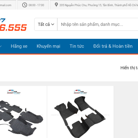
mail.com
08:00 - 17:00
205 Nguyễn Phúc Chu, Phường 15, Tân Bình, Thành phố Hồ Chí 
Tìm
kiếm:
Hãng xe
Khuyến mại
Tin tức
Đổi trả & Hoàn tiền
Hiển thị 