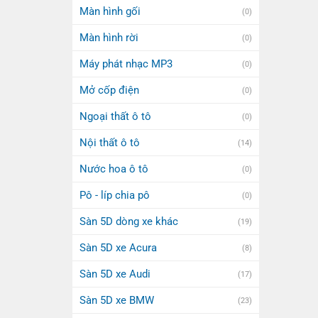
Màn hình gối
(0)
Màn hình rời
(0)
Máy phát nhạc MP3
(0)
Mở cốp điện
(0)
Ngoại thất ô tô
(0)
Nội thất ô tô
(14)
Nước hoa ô tô
(0)
Pô - líp chia pô
(0)
Sàn 5D dòng xe khác
(19)
Sàn 5D xe Acura
(8)
Sàn 5D xe Audi
(17)
Sàn 5D xe BMW
(23)