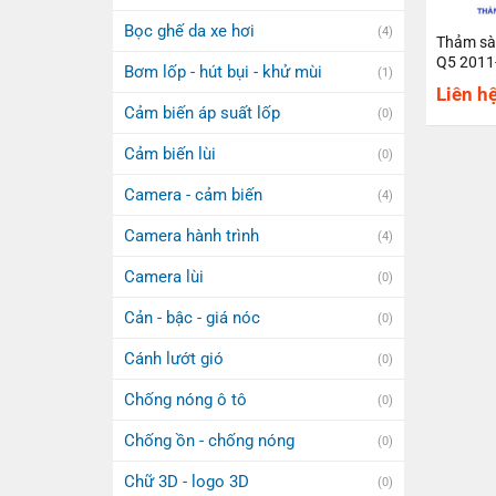
Bọc ghế da xe hơi
(4)
Thảm sà
Q5 2011
Bơm lốp - hút bụi - khử mùi
(1)
Liên h
Cảm biến áp suất lốp
(0)
Cảm biến lùi
(0)
Camera - cảm biến
(4)
Camera hành trình
(4)
Camera lùi
(0)
Cản - bậc - giá nóc
(0)
Cánh lướt gió
(0)
Chống nóng ô tô
(0)
Chống ồn - chống nóng
(0)
Chữ 3D - logo 3D
(0)