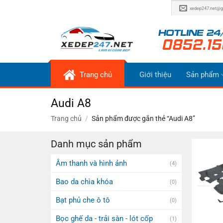
Bỏ
xedep247.net@g
qua
nội
dung
Trang chủ
Giới thiệu
Sản phẩm
Audi A8
Trang chủ
/
Sản phẩm được gắn thẻ “Audi A8”
Danh mục sản phẩm
Âm thanh và hình ảnh
(4)
Bao da chìa khóa
(0)
Bạt phủ che ô tô
(0)
Bọc ghế da - trải sàn - lót cốp
(1)