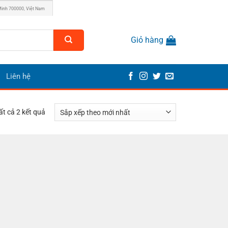
Minh 700000, Việt Nam
Giỏ hàng
Liên hệ
Đã
tất cả 2 kết quả
sắp
xếp
theo
mới
nhất