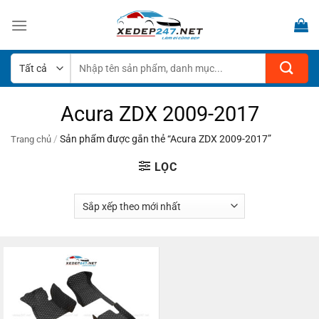
Bỏ
qua
nội
dung
Tìm
kiếm:
Acura ZDX 2009-2017
/
Sản phẩm được gắn thẻ “Acura ZDX 2009-2017”
Trang chủ
LỌC