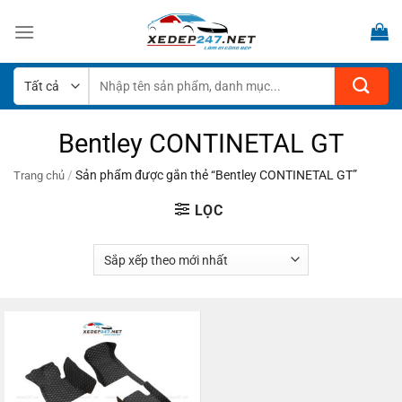
Bỏ
qua
nội
dung
Tìm
kiếm:
Bentley CONTINETAL GT
/
Sản phẩm được gắn thẻ “Bentley CONTINETAL GT”
Trang chủ
LỌC