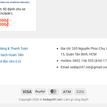
n 5D dành cho xe
Enclade L
000
₫
–
Khoảng
000
₫
giá:
từ
1.200.000₫
đến
1.350.000₫
Hàng & Thanh Toán
Địa chỉ: 205 Nguyễn Phúc Chu
15, Quận Tân Bình, HCM
 Sách Hoàn Tiền
Hotline: 0852.156.555 (8:00-17
ơi độc cho ô tô
Email:
xedep247.net@gmail.c
Copyright 2026 ©
Xedep247.net
| Làm gì cũng đẹp!!!