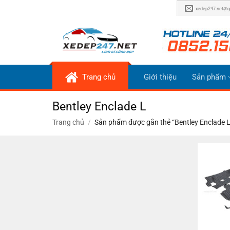
Bỏ
xedep247.net@g
qua
nội
dung
Trang chủ
Giới thiệu
Sản phẩm
Bentley Enclade L
Trang chủ
/
Sản phẩm được gắn thẻ “Bentley Enclade L