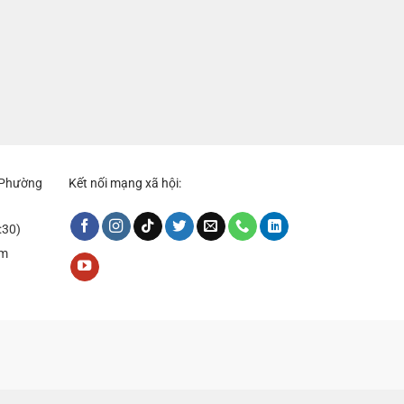
, Phường
Kết nối mạng xã hội:
:30)
om