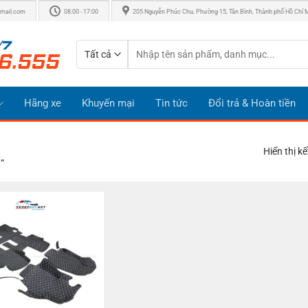
mail.com
08:00 - 17:00
205 Nguyễn Phúc Chu, Phường 15, Tân Bình, Thành phố Hồ Chí 
Tìm
kiếm:
Hãng xe
Khuyến mại
Tin tức
Đổi trả & Hoàn tiền
Hiển thị k
”