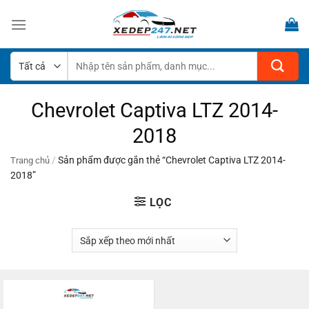
Bỏ
qua
nội
dung
Tìm
kiếm:
Chevrolet Captiva LTZ 2014-
2018
/
Sản phẩm được gắn thẻ “Chevrolet Captiva LTZ 2014-
Trang chủ
2018”
LỌC