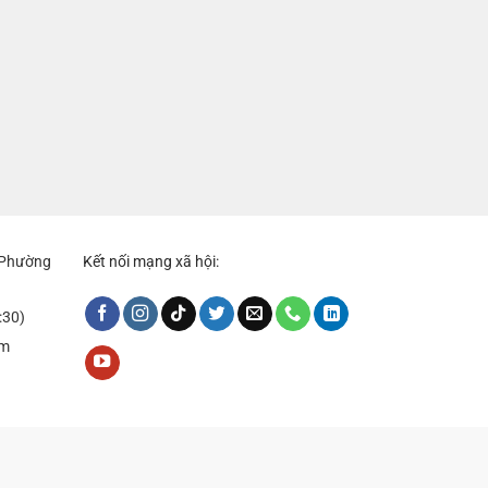
, Phường
Kết nối mạng xã hội:
:30)
om