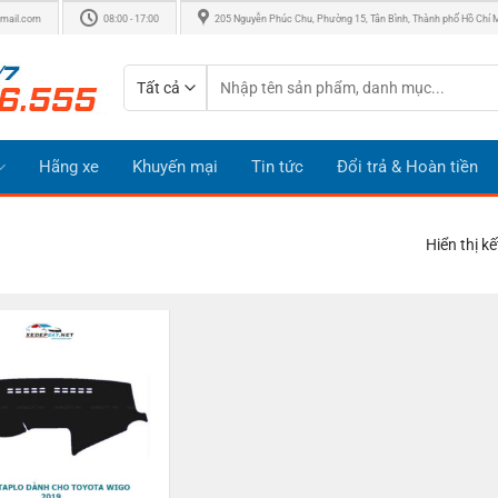
mail.com
08:00 - 17:00
205 Nguyễn Phúc Chu, Phường 15, Tân Bình, Thành phố Hồ Chí 
Tìm
kiếm:
Hãng xe
Khuyến mại
Tin tức
Đổi trả & Hoàn tiền
Hiển thị k