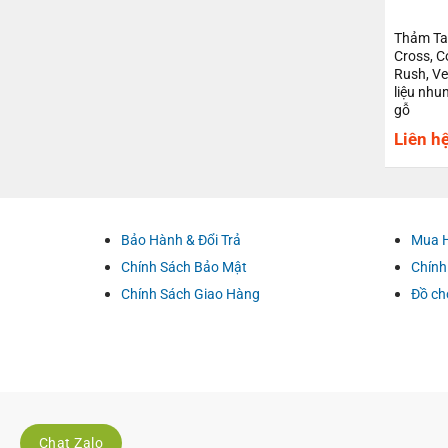
Thảm Tap
Cross, C
Rush, Ve
liệu nhu
gỗ
Liên h
Bảo Hành & Đổi Trả
Mua 
Chính Sách Bảo Mật
Chính
Chính Sách Giao Hàng
Đồ ch
Chat Zalo