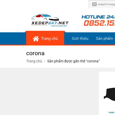
Bỏ
xedep247.net@g
qua
nội
dung
Trang chủ
Giới thiệu
Sản phẩm
corona
Trang chủ
/
Sản phẩm được gắn thẻ “corona”