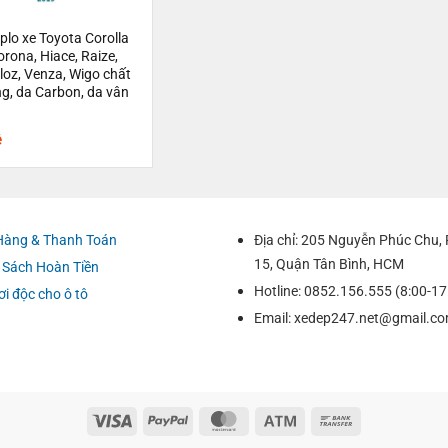
lo xe Toyota Corolla
orona, Hiace, Raize,
loz, Venza, Wigo chất
ng, da Carbon, da vân
ệ
Hàng & Thanh Toán
Địa chỉ: 205 Nguyễn Phúc Chu
15, Quận Tân Bình, HCM
 Sách Hoàn Tiền
Hotline: 0852.156.555 (8:00-17
ơi độc cho ô tô
Email:
xedep247.net@gmail.c