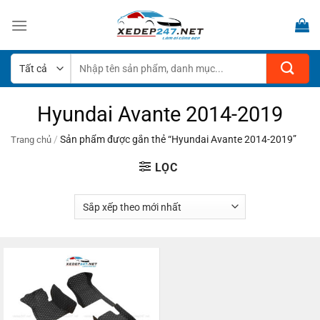
Bỏ
qua
nội
dung
Tìm
kiếm:
Hyundai Avante 2014-2019
/
Sản phẩm được gắn thẻ “Hyundai Avante 2014-2019”
Trang chủ
LỌC