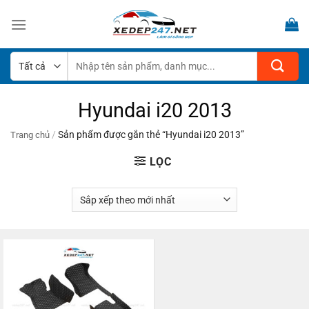
Bỏ
qua
nội
dung
Tìm
kiếm:
Hyundai i20 2013
/
Sản phẩm được gắn thẻ “Hyundai i20 2013”
Trang chủ
LỌC