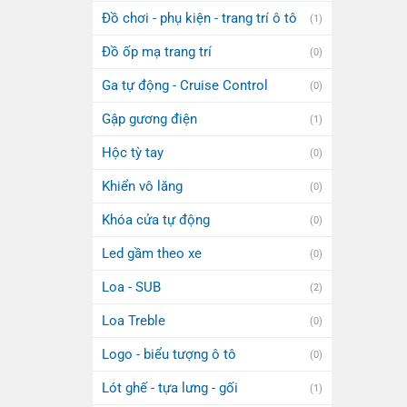
Đồ chơi - phụ kiện - trang trí ô tô
(1)
Đồ ốp mạ trang trí
(0)
Ga tự động - Cruise Control
(0)
Gập gương điện
(1)
Hộc tỳ tay
(0)
Khiển vô lăng
(0)
Khóa cửa tự động
(0)
Led gầm theo xe
(0)
Loa - SUB
(2)
Loa Treble
(0)
Logo - biểu tượng ô tô
(0)
Lót ghế - tựa lưng - gối
(1)