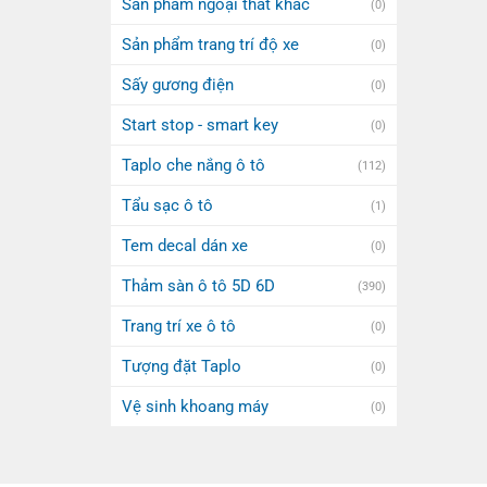
Sản phẩm ngoại thất khác
(0)
Sản phẩm trang trí độ xe
(0)
Sấy gương điện
(0)
Start stop - smart key
(0)
Taplo che nắng ô tô
(112)
Tẩu sạc ô tô
(1)
Tem decal dán xe
(0)
Thảm sàn ô tô 5D 6D
(390)
Trang trí xe ô tô
(0)
Tượng đặt Taplo
(0)
Vệ sinh khoang máy
(0)