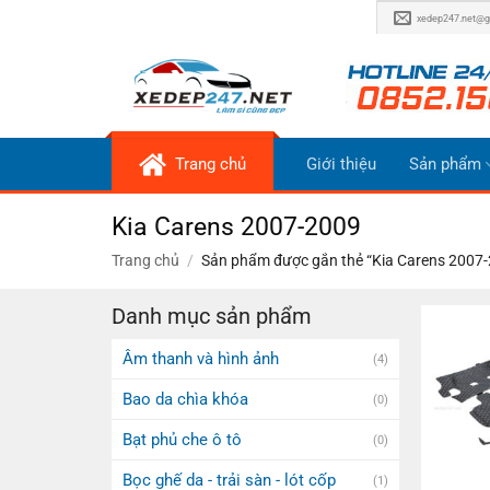
Bỏ
xedep247.net@g
qua
nội
dung
Trang chủ
Giới thiệu
Sản phẩm
Kia Carens 2007-2009
Trang chủ
/
Sản phẩm được gắn thẻ “Kia Carens 2007
Danh mục sản phẩm
Âm thanh và hình ảnh
(4)
Bao da chìa khóa
(0)
Bạt phủ che ô tô
(0)
Bọc ghế da - trải sàn - lót cốp
(1)