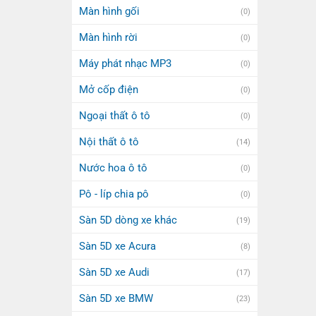
Màn hình gối
(0)
Màn hình rời
(0)
Máy phát nhạc MP3
(0)
Mở cốp điện
(0)
Ngoại thất ô tô
(0)
Nội thất ô tô
(14)
Nước hoa ô tô
(0)
Pô - líp chia pô
(0)
Sàn 5D dòng xe khác
(19)
Sàn 5D xe Acura
(8)
Sàn 5D xe Audi
(17)
Sàn 5D xe BMW
(23)