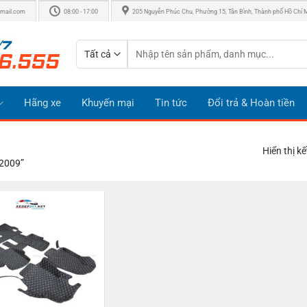
mail.com
08:00 - 17:00
205 Nguyễn Phúc Chu, Phường 15, Tân Bình, Thành phố Hồ Chí 
Tìm
kiếm:
Hãng xe
Khuyến mại
Tin tức
Đổi trả & Hoàn tiền
Hiển thị k
-2009”