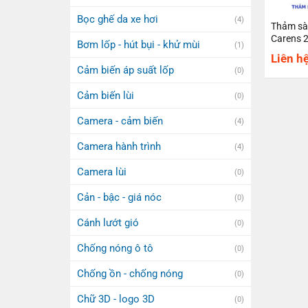
Bọc ghế da xe hơi
(4)
Thảm sà
Carens 
Bơm lốp - hút bụi - khử mùi
(1)
Liên h
Cảm biến áp suất lốp
(0)
Cảm biến lùi
(0)
Camera - cảm biến
(4)
Camera hành trình
(4)
Camera lùi
(0)
Cản - bậc - giá nóc
(0)
Cánh lướt gió
(0)
Chống nóng ô tô
(0)
Chống ồn - chống nóng
(0)
Chữ 3D - logo 3D
(0)