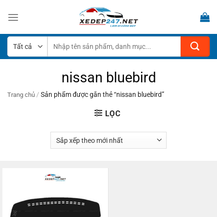
Bỏ
qua
nội
dung
Tìm
kiếm:
nissan bluebird
/
Sản phẩm được gắn thẻ “nissan bluebird”
Trang chủ
LỌC