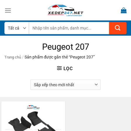
Bỏ
qua
nội
dung
Tìm
kiếm:
Peugeot 207
/
Sản phẩm được gắn thẻ “Peugeot 207”
Trang chủ
LỌC