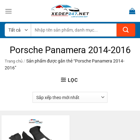
Bỏ
qua
nội
dung
Tìm
kiếm:
Porsche Panamera 2014-2016
/
Sản phẩm được gắn thẻ “Porsche Panamera 2014-
Trang chủ
2016”
LỌC