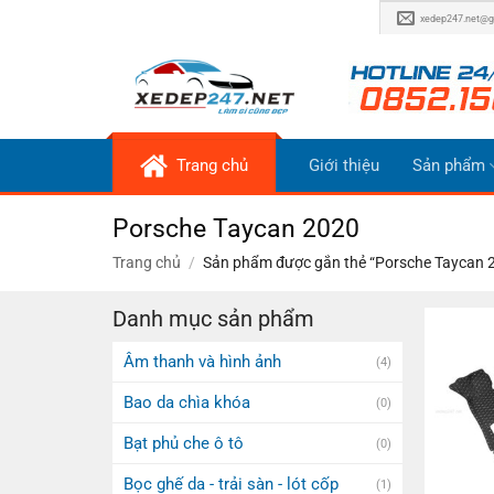
Bỏ
xedep247.net@g
qua
nội
dung
Trang chủ
Giới thiệu
Sản phẩm
Porsche Taycan 2020
Trang chủ
/
Sản phẩm được gắn thẻ “Porsche Taycan 
Danh mục sản phẩm
Âm thanh và hình ảnh
(4)
Bao da chìa khóa
(0)
Bạt phủ che ô tô
(0)
Bọc ghế da - trải sàn - lót cốp
(1)