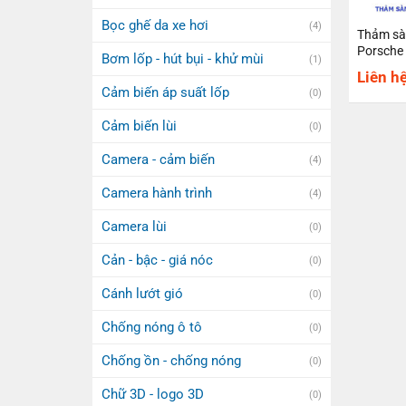
Bọc ghế da xe hơi
(4)
Thảm sà
Porsche
Bơm lốp - hút bụi - khử mùi
(1)
Liên h
Cảm biến áp suất lốp
(0)
Cảm biến lùi
(0)
Camera - cảm biến
(4)
Camera hành trình
(4)
Camera lùi
(0)
Cản - bậc - giá nóc
(0)
Cánh lướt gió
(0)
Chống nóng ô tô
(0)
Chống ồn - chống nóng
(0)
Chữ 3D - logo 3D
(0)