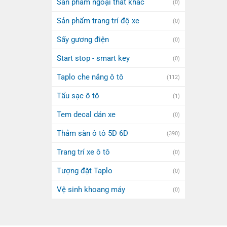
Sản phẩm ngoại thất khác
(0)
Sản phẩm trang trí độ xe
(0)
Sấy gương điện
(0)
Start stop - smart key
(0)
Taplo che nắng ô tô
(112)
Tẩu sạc ô tô
(1)
Tem decal dán xe
(0)
Thảm sàn ô tô 5D 6D
(390)
Trang trí xe ô tô
(0)
Tượng đặt Taplo
(0)
Vệ sinh khoang máy
(0)