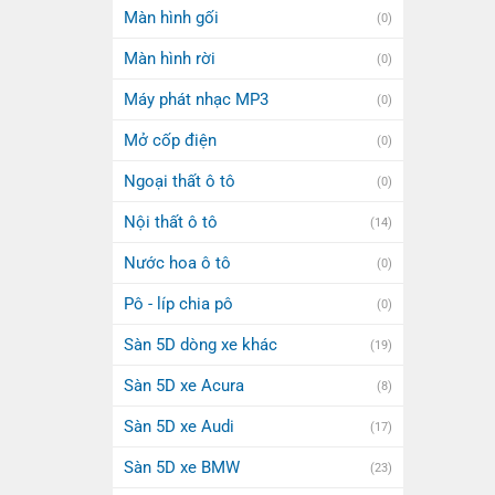
Màn hình gối
(0)
Màn hình rời
(0)
Máy phát nhạc MP3
(0)
Mở cốp điện
(0)
Ngoại thất ô tô
(0)
Nội thất ô tô
(14)
Nước hoa ô tô
(0)
Pô - líp chia pô
(0)
Sàn 5D dòng xe khác
(19)
Sàn 5D xe Acura
(8)
Sàn 5D xe Audi
(17)
Sàn 5D xe BMW
(23)