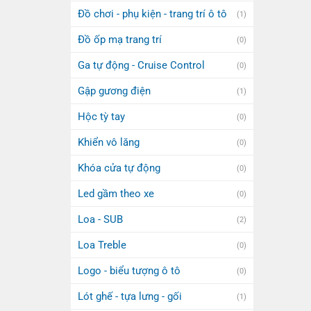
Đồ chơi - phụ kiện - trang trí ô tô
(1)
Đồ ốp mạ trang trí
(0)
Ga tự động - Cruise Control
(0)
Gập gương điện
(1)
Hộc tỳ tay
(0)
Khiển vô lăng
(0)
Khóa cửa tự động
(0)
Led gầm theo xe
(0)
Loa - SUB
(2)
Loa Treble
(0)
Logo - biểu tượng ô tô
(0)
Lót ghế - tựa lưng - gối
(1)