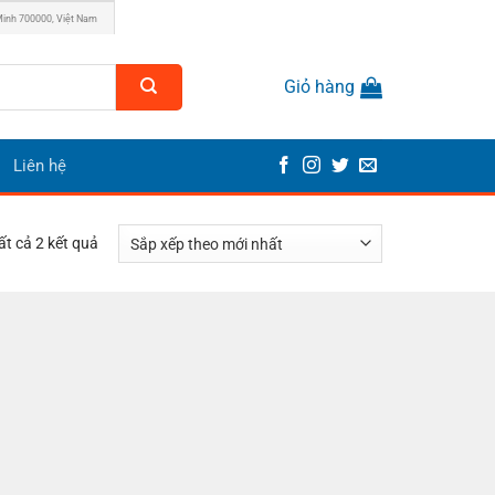
Minh 700000, Việt Nam
Giỏ hàng
Liên hệ
Đã
tất cả 2 kết quả
sắp
xếp
theo
mới
nhất