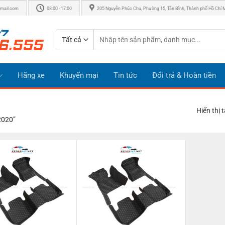
mail.com
08:00 - 17:00
205 Nguyễn Phúc Chu, Phường 15, Tân Bình, Thành phố Hồ Chí 
Tìm
kiếm:
Hãng xe
Khuyến mại
Tin tức
Đổi trả & Hoàn tiền
Hiển thị 
2020”