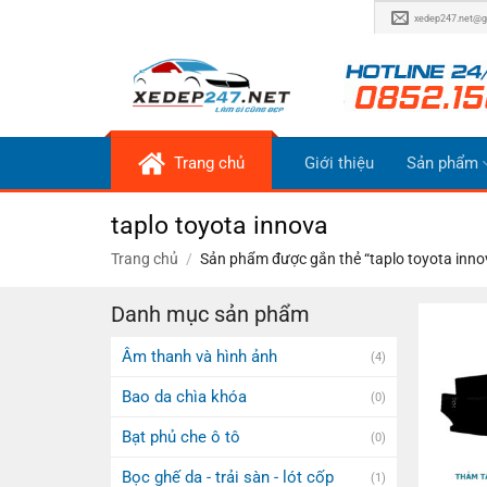
Bỏ
xedep247.net@g
qua
nội
dung
Trang chủ
Giới thiệu
Sản phẩm
taplo toyota innova
Trang chủ
/
Sản phẩm được gắn thẻ “taplo toyota inno
Danh mục sản phẩm
Âm thanh và hình ảnh
(4)
Bao da chìa khóa
(0)
Bạt phủ che ô tô
(0)
Bọc ghế da - trải sàn - lót cốp
(1)