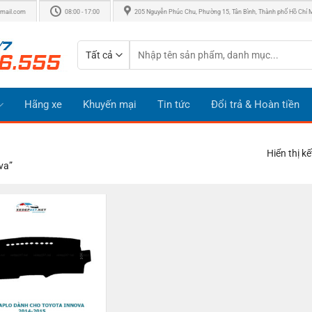
mail.com
08:00 - 17:00
205 Nguyễn Phúc Chu, Phường 15, Tân Bình, Thành phố Hồ Chí 
Tìm
kiếm:
Hãng xe
Khuyến mại
Tin tức
Đổi trả & Hoàn tiền
Hiển thị k
va”