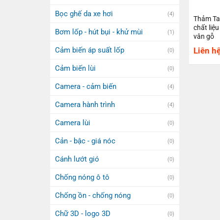
Bọc ghế da xe hơi
(4)
Thảm Ta
chất liệ
Bơm lốp - hút bụi - khử mùi
(1)
vân gỗ
Liên h
Cảm biến áp suất lốp
(0)
Cảm biến lùi
(0)
Camera - cảm biến
(4)
Camera hành trình
(4)
Camera lùi
(0)
Cản - bậc - giá nóc
(0)
Cánh lướt gió
(0)
Chống nóng ô tô
(0)
Chống ồn - chống nóng
(0)
Chữ 3D - logo 3D
(0)