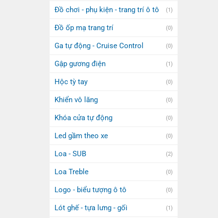
Đồ chơi - phụ kiện - trang trí ô tô
(1)
Đồ ốp mạ trang trí
(0)
Ga tự động - Cruise Control
(0)
Gập gương điện
(1)
Hộc tỳ tay
(0)
Khiển vô lăng
(0)
Khóa cửa tự động
(0)
Led gầm theo xe
(0)
Loa - SUB
(2)
Loa Treble
(0)
Logo - biểu tượng ô tô
(0)
Lót ghế - tựa lưng - gối
(1)