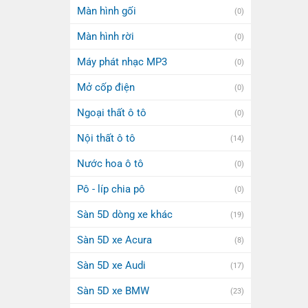
Màn hình gối
(0)
Màn hình rời
(0)
Máy phát nhạc MP3
(0)
Mở cốp điện
(0)
Ngoại thất ô tô
(0)
Nội thất ô tô
(14)
Nước hoa ô tô
(0)
Pô - líp chia pô
(0)
Sàn 5D dòng xe khác
(19)
Sàn 5D xe Acura
(8)
Sàn 5D xe Audi
(17)
Sàn 5D xe BMW
(23)