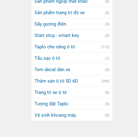
Sản phẩm ngoại thất khác
(0)
Sản phẩm trang trí độ xe
(0)
Sấy gương điện
(0)
Start stop - smart key
(0)
Taplo che nắng ô tô
(112)
Tẩu sạc ô tô
(1)
Tem decal dán xe
(0)
Thảm sàn ô tô 5D 6D
(390)
Trang trí xe ô tô
(0)
Tượng đặt Taplo
(0)
Vệ sinh khoang máy
(0)