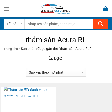
Bỏ
qua
nội
dung
Tìm
kiếm:
thảm sàn Acura RL
/
Sản phẩm được gắn thẻ “thảm sàn Acura RL”
Trang chủ
LỌC