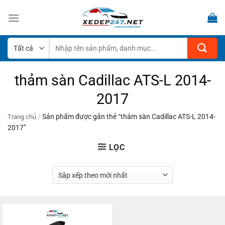
Bỏ
qua
nội
dung
Tìm
kiếm:
thảm sàn Cadillac ATS-L 2014-
2017
/
Sản phẩm được gắn thẻ “thảm sàn Cadillac ATS-L 2014-
Trang chủ
2017”
LỌC