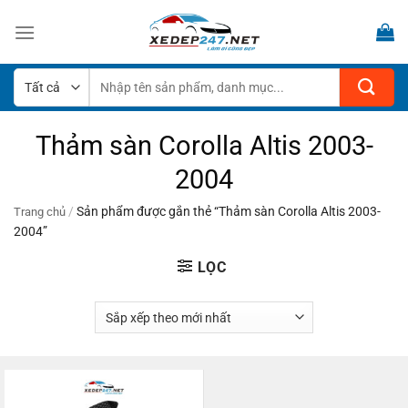
Bỏ
qua
nội
dung
Tìm
kiếm:
Thảm sàn Corolla Altis 2003-
2004
/
Sản phẩm được gắn thẻ “Thảm sàn Corolla Altis 2003-
Trang chủ
2004”
LỌC