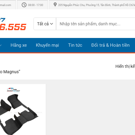
mail.com
08:00 - 17:00
205 Nguyễn Phúc Chu, Phường 15, Tân Bình, Thành phố Hồ Chí 
Tìm
kiếm:
Hãng xe
Khuyến mại
Tin tức
Đổi trả & Hoàn tiền
Hiển thị k
oo Magnus”