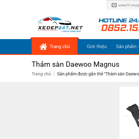
Bỏ
xedep247.net@g
qua
nội
dung
Trang chủ
Giới thiệu
Sản phẩm
Thảm sàn Daewoo Magnus
Trang chủ
/
Sản phẩm được gắn thẻ “Thảm sàn Daew