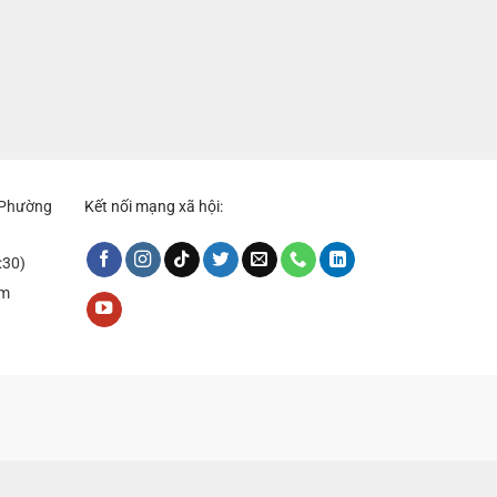
, Phường
Kết nối mạng xã hội:
:30)
om