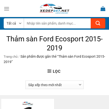
Bỏ
qua
nội
dung
Tìm
kiếm:
Thảm sàn Ford Ecosport 2015-
2019
/
Sản phẩm được gắn thẻ “Thảm sàn Ford Ecosport 2015-
Trang chủ
2019”
LỌC