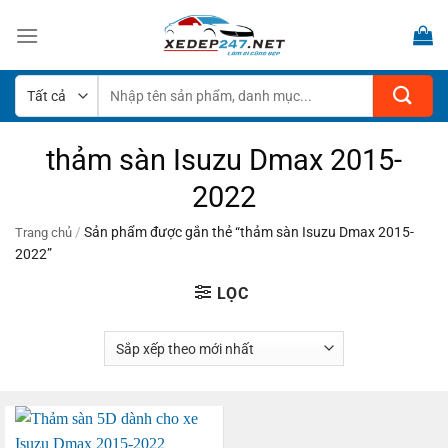
Bỏ
qua
nội
dung
Tìm
kiếm:
thảm sàn Isuzu Dmax 2015-
2022
/
Sản phẩm được gắn thẻ “thảm sàn Isuzu Dmax 2015-
Trang chủ
2022”
LỌC